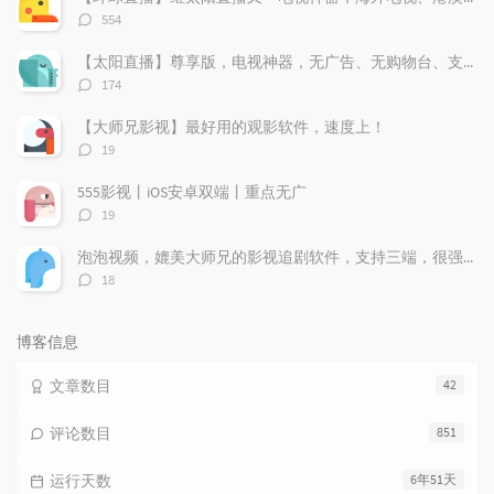
章
论
章
评
554
论
数：
【太阳直播】尊享版，电视神器，无广告、无购物台、支持回看
评
174
论
数：
【大师兄影视】最好用的观影软件，速度上！
评
19
论
数：
555影视丨iOS安卓双端丨重点无广
评
19
论
数：
泡泡视频，媲美大师兄的影视追剧软件，支持三端，很强！
评
18
论
数：
博客信息
文章数目
42
评论数目
851
运行天数
6年51天