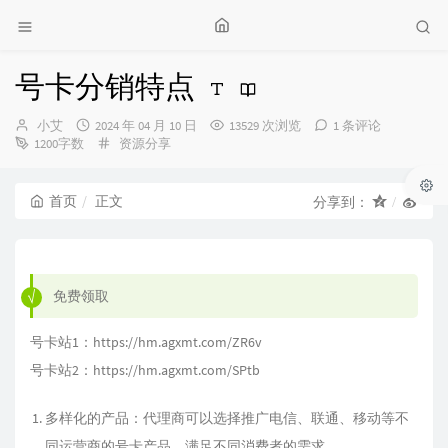
号卡分销特点
博
发
小艾
2024 年 04 月 10 日
13529 次浏览
1 条评论
主：
布
分
1200字数
资源分享
时
类：
间：
首页
正文
分享到：
免费领取
号卡站1：
https://hm.agxmt.com/ZR6v
号卡站2：
https://hm.agxmt.com/SPtb
多样化的产品：代理商可以选择推广电信、联通、移动等不
同运营商的号卡产品，满足不同消费者的需求。