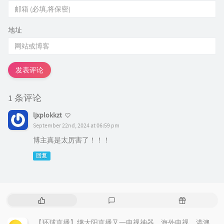
地址
发表评论
1 条评论
ljxplokkzt
September 22nd, 2024 at 06:59 pm
博主真是太厉害了！！！
回复
热
最
随
门
新
机
文
评
文
【环球直播】继太阳直播又一电视神器，海外电视、港澳台应用尽有，无广告，支持回看。