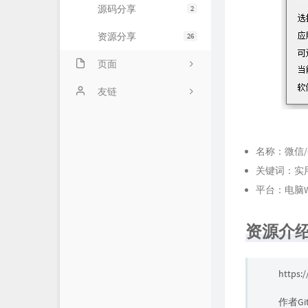
源码分享
2
资源分享
26
页面
归档
友链
留言板
艾上签
时光机
iOS分身定制
名称：微信/
关键词：实
友情链接
免费领取流量卡
平台：电脑Wi
小艾网盘
资源介
小艾主页
小艾商城
https:
资源交流群
作者G