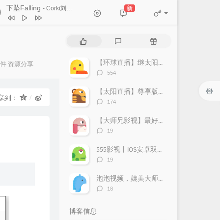
下坠Falling
新
- Corki刘宗鑫
下坠Falling
Corki刘宗鑫
热
最
随
怨苍天变了心
王小帅
门
新
机
文
评
文
【环球直播】继太阳直播又一电视神器，海外电视、港澳台应用尽有，无广告，支持回看。
件
依兰爱情故事 (Live版)
资源分享
章
论
章
评
554
岳云鹏 / 金志文 / 管乐
醒来折花
池澜
论
数：
【太阳直播】尊享版，电视神器，无广告、无购物台、支持回看
没出息
邓晃晃 / 知鷗周
享到：
评
174
论
有风的日落
万海东
数：
【大师兄影视】最好用的观影软件，速度上！
评
19
论
数：
555影视丨iOS安卓双端丨重点无广
评
19
论
数：
泡泡视频，媲美大师兄的影视追剧软件，支持三端，很强！
评
18
论
数：
博客信息