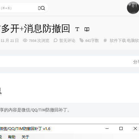
1
信多开+消息防撤回
2
分
 11 月 21 日
7934 次浏览
暂无评论
641字数
软件下载
电脑软
3
类：
4
5
分
6
息
享的内容是微信/QQ/TIM防撤回补丁。