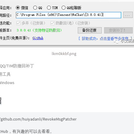
lkm0kkbf.png
QQ/TIM防撤回补丁
用工具
ndows
绍
//github.com/huiyadanli/RevokeMsgPatcher
itHub，有兴趣的可以去看看。