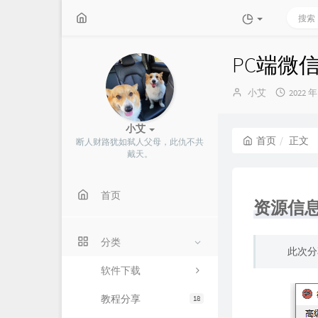
PC端微
博
发
小艾
2022 年
主：
布
时
小艾
间：
首页
正文
断人财路犹如弑人父母，此仇不共
戴天。
首页
资源信
分类
此次分
软件下载
教程分享
18