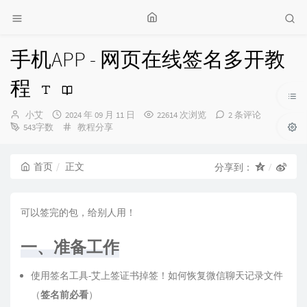
手机APP - 网页在线签名多开教
程
博
发
小艾
2024 年 09 月 11 日
22614 次浏览
2 条评论
主：
布
分
543字数
教程分享
时
类：
间：
首页
正文
分享到：
可以签完的包，给别人用！
一、准备工作
使用签名工具-艾上签证书掉签！如何恢复微信聊天记录文件
（
签名前必看
）