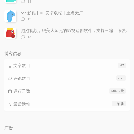
评
19
论
数：
555影视丨iOS安卓双端丨重点无广
评
19
论
数：
泡泡视频，媲美大师兄的影视追剧软件，支持三端，很强！
评
18
论
数：
博客信息
文章数目
42
评论数目
851
运行天数
6年52天
最后活动
1 年前
广告