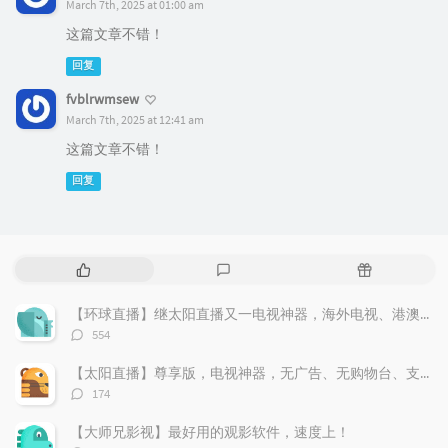
March 7th, 2025 at 01:00 am
这篇文章不错！
回复
fvblrwmsew
March 7th, 2025 at 12:41 am
这篇文章不错！
回复
热
最
随
门
新
机
文
评
文
【环球直播】继太阳直播又一电视神器，海外电视、港澳台应用尽有，无广告，支持回看。
章
论
章
评
554
论
数：
【太阳直播】尊享版，电视神器，无广告、无购物台、支持回看
评
174
论
数：
【大师兄影视】最好用的观影软件，速度上！